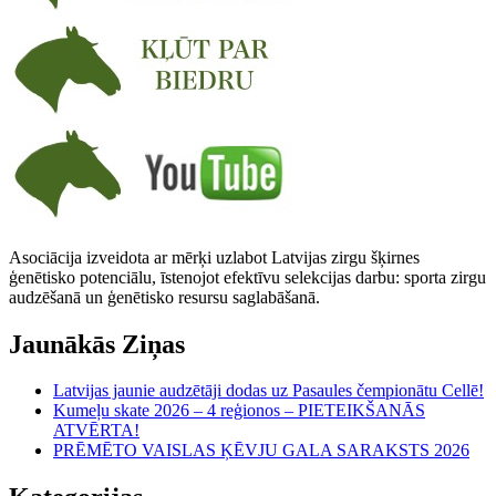
Asociācija izveidota ar mērķi uzlabot Latvijas zirgu šķirnes
ģenētisko potenciālu, īstenojot efektīvu selekcijas darbu: sporta zirgu
audzēšanā un ģenētisko resursu saglabāšanā.
Jaunākās Ziņas
Latvijas jaunie audzētāji dodas uz Pasaules čempionātu Cellē!
Kumeļu skate 2026 – 4 reģionos – PIETEIKŠANĀS
ATVĒRTA!
PRĒMĒTO VAISLAS ĶĒVJU GALA SARAKSTS 2026