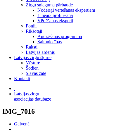
Zirgu snieguma pārbaude
Noderīgi vērtēšanas ekspertiem
Lineārā profilēšana
Vērtēšanas eksperti
Poniji
Rikšotāji
Audzēšanas programma
Saimniecības
Raksti
Latvijas ardenis
Latvijas zirgu šķirne
Vēsture
Šodien
Slavas zāle
Kontakti
Latvijas zirgu
asociācijas datubāze
IMG_7016
Galvenā