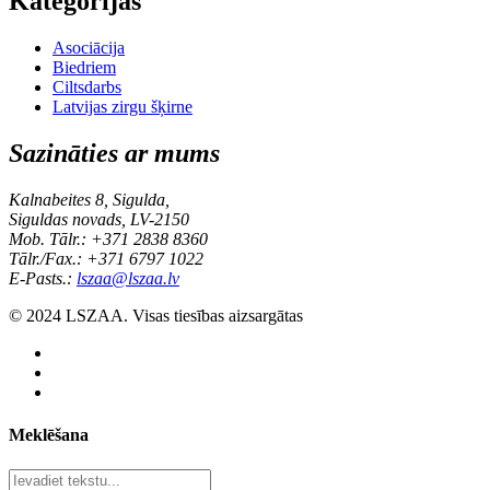
Kategorijas
Asociācija
Biedriem
Ciltsdarbs
Latvijas zirgu šķirne
Sazināties ar mums
Kalnabeites 8, Sigulda,
Siguldas novads, LV-2150
Mob. Tālr.: +371 2838 8360
Tālr./Fax.: +371 6797 1022
E-Pasts.:
lszaa@lszaa.lv
© 2024 LSZAA. Visas tiesības aizsargātas
Meklēšana