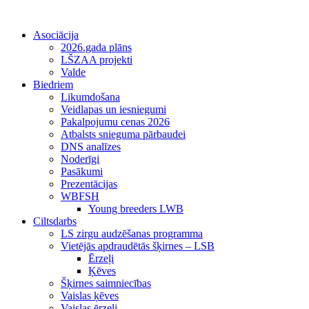
Asociācija
2026.gada plāns
LŠZAA projekti
Valde
Biedriem
Likumdošana
Veidlapas un iesniegumi
Pakalpojumu cenas 2026
Atbalsts snieguma pārbaudei
DNS analīzes
Noderīgi
Pasākumi
Prezentācijas
WBFSH
Young breeders LWB
Ciltsdarbs
LS zirgu audzēšanas programma
Vietējās apdraudētās šķirnes – LSB
Ērzeļi
Ķēves
Šķirnes saimniecības
Vaislas ķēves
Vaislas ērzeļi