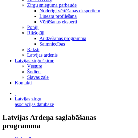
Zirgu snieguma pārbaude
Noderīgi vērtēšanas ekspertiem
Lineārā profilēšana
Vērtēšanas eksperti
Poniji
Rikšotāji
Audzēšanas programma
Saimniecības
Raksti
Latvijas ardenis
Latvijas zirgu šķirne
Vēsture
Šodien
Slavas zāle
Kontakti
Latvijas zirgu
asociācijas datubāze
Latvijas Ardeņa saglabāšanas
programma