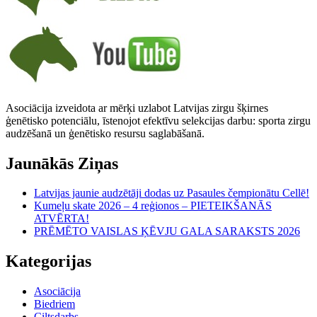
Asociācija izveidota ar mērķi uzlabot Latvijas zirgu šķirnes
ģenētisko potenciālu, īstenojot efektīvu selekcijas darbu: sporta zirgu
audzēšanā un ģenētisko resursu saglabāšanā.
Jaunākās Ziņas
Latvijas jaunie audzētāji dodas uz Pasaules čempionātu Cellē!
Kumeļu skate 2026 – 4 reģionos – PIETEIKŠANĀS
ATVĒRTA!
PRĒMĒTO VAISLAS ĶĒVJU GALA SARAKSTS 2026
Kategorijas
Asociācija
Biedriem
Ciltsdarbs