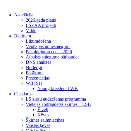
Asociācija
2026.gada plāns
LŠZAA projekti
Valde
Biedriem
Likumdošana
Veidlapas un iesniegumi
Pakalpojumu cenas 2026
Atbalsts snieguma pārbaudei
DNS analīzes
Noderīgi
Pasākumi
Prezentācijas
WBFSH
Young breeders LWB
Ciltsdarbs
LS zirgu audzēšanas programma
Vietējās apdraudētās šķirnes – LSB
Ērzeļi
Ķēves
Šķirnes saimniecības
Vaislas ķēves
Vaislas ērzeļi