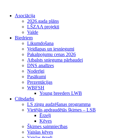
Asociācija
2026.gada plāns
LŠZAA projekti
Valde
Biedriem
Likumdošana
Veidlapas un iesniegumi
Pakalpojumu cenas 2026
Atbalsts snieguma pārbaudei
DNS analīzes
Noderīgi
Pasākumi
Prezentācijas
WBFSH
Young breeders LWB
Ciltsdarbs
LS zirgu audzēšanas programma
Vietējās apdraudētās šķirnes – LSB
Ērzeļi
Ķēves
Šķirnes saimniecības
Vaislas ķēves
Vaislas ērzeļi