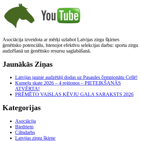
Asociācija izveidota ar mērķi uzlabot Latvijas zirgu šķirnes
ģenētisko potenciālu, īstenojot efektīvu selekcijas darbu: sporta zirgu
audzēšanā un ģenētisko resursu saglabāšanā.
Jaunākās Ziņas
Latvijas jaunie audzētāji dodas uz Pasaules čempionātu Cellē!
Kumeļu skate 2026 – 4 reģionos – PIETEIKŠANĀS
ATVĒRTA!
PRĒMĒTO VAISLAS ĶĒVJU GALA SARAKSTS 2026
Kategorijas
Asociācija
Biedriem
Ciltsdarbs
Latvijas zirgu šķirne