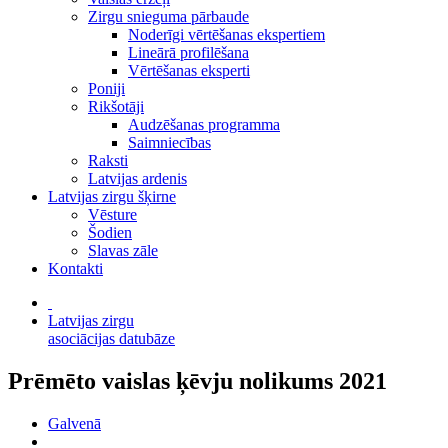
Zirgu snieguma pārbaude
Noderīgi vērtēšanas ekspertiem
Lineārā profilēšana
Vērtēšanas eksperti
Poniji
Rikšotāji
Audzēšanas programma
Saimniecības
Raksti
Latvijas ardenis
Latvijas zirgu šķirne
Vēsture
Šodien
Slavas zāle
Kontakti
Latvijas zirgu
asociācijas datubāze
Prēmēto vaislas ķēvju nolikums 2021
Galvenā