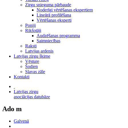
Zirgu snieguma pārbaude
Noderīgi vērtēšanas ekspertiem
Lineārā profilēšana
Vērtēšanas eksperti
Poniji
Rikšotāji
Audzēšanas programma
Saimniecības
Raksti
Latvijas ardenis
Latvijas zirgu šķirne
Vēsture
Šodien
Slavas zāle
Kontakti
Latvijas zirgu
asociācijas datubāze
Ado m
Galvenā