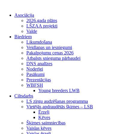
Asociācija
2026.gada plāns
LŠZAA projekti
Valde
Biedriem
Likumdošana
Veidlapas un iesniegumi
Pakalpojumu cenas 2026
Atbalsts snieguma pārbaudei
DNS analīzes
Noderīgi
Pasākumi
Prezentācijas
WBFSH
Young breeders LWB
Ciltsdarbs
LS zirgu audzēšanas programma
Vietējās apdraudētās šķirnes – LSB
Ērzeļi
Ķēves
Šķirnes saimniecības
Vaislas ķēves
Vaislas ērzeļi