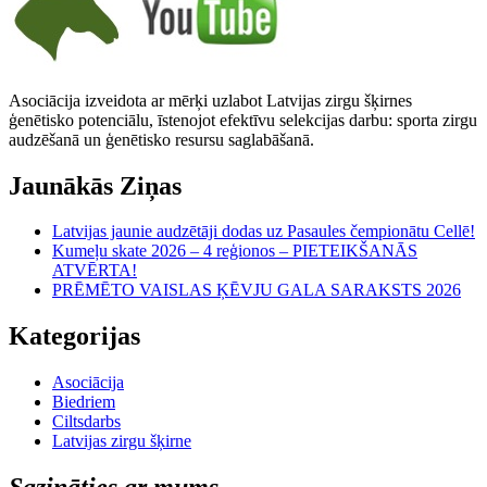
Asociācija izveidota ar mērķi uzlabot Latvijas zirgu šķirnes
ģenētisko potenciālu, īstenojot efektīvu selekcijas darbu: sporta zirgu
audzēšanā un ģenētisko resursu saglabāšanā.
Jaunākās Ziņas
Latvijas jaunie audzētāji dodas uz Pasaules čempionātu Cellē!
Kumeļu skate 2026 – 4 reģionos – PIETEIKŠANĀS
ATVĒRTA!
PRĒMĒTO VAISLAS ĶĒVJU GALA SARAKSTS 2026
Kategorijas
Asociācija
Biedriem
Ciltsdarbs
Latvijas zirgu šķirne