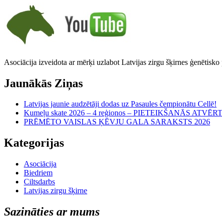
Asociācija izveidota ar mērķi uzlabot Latvijas zirgu šķirnes ģenētisko
Jaunākās Ziņas
Latvijas jaunie audzētāji dodas uz Pasaules čempionātu Cellē!
Kumeļu skate 2026 – 4 reģionos – PIETEIKŠANĀS ATVĒR
PRĒMĒTO VAISLAS ĶĒVJU GALA SARAKSTS 2026
Kategorijas
Asociācija
Biedriem
Ciltsdarbs
Latvijas zirgu šķirne
Sazināties ar mums