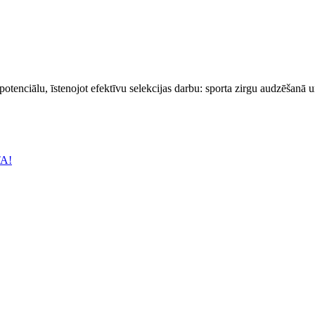
 potenciālu, īstenojot efektīvu selekcijas darbu: sporta zirgu audzēšanā 
TA!