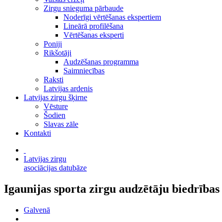
Zirgu snieguma pārbaude
Noderīgi vērtēšanas ekspertiem
Lineārā profilēšana
Vērtēšanas eksperti
Poniji
Rikšotāji
Audzēšanas programma
Saimniecības
Raksti
Latvijas ardenis
Latvijas zirgu šķirne
Vēsture
Šodien
Slavas zāle
Kontakti
Latvijas zirgu
asociācijas datubāze
Igaunijas sporta zirgu audzētāju biedrības
Galvenā