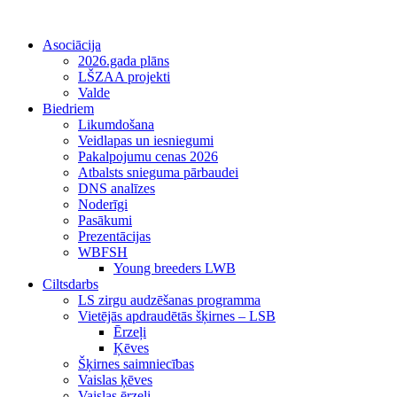
Asociācija
2026.gada plāns
LŠZAA projekti
Valde
Biedriem
Likumdošana
Veidlapas un iesniegumi
Pakalpojumu cenas 2026
Atbalsts snieguma pārbaudei
DNS analīzes
Noderīgi
Pasākumi
Prezentācijas
WBFSH
Young breeders LWB
Ciltsdarbs
LS zirgu audzēšanas programma
Vietējās apdraudētās šķirnes – LSB
Ērzeļi
Ķēves
Šķirnes saimniecības
Vaislas ķēves
Vaislas ērzeļi