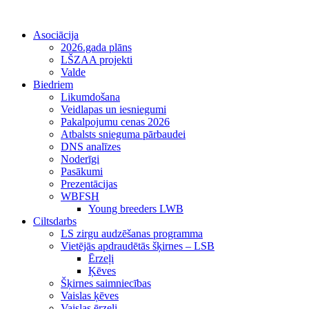
Asociācija
2026.gada plāns
LŠZAA projekti
Valde
Biedriem
Likumdošana
Veidlapas un iesniegumi
Pakalpojumu cenas 2026
Atbalsts snieguma pārbaudei
DNS analīzes
Noderīgi
Pasākumi
Prezentācijas
WBFSH
Young breeders LWB
Ciltsdarbs
LS zirgu audzēšanas programma
Vietējās apdraudētās šķirnes – LSB
Ērzeļi
Ķēves
Šķirnes saimniecības
Vaislas ķēves
Vaislas ērzeļi