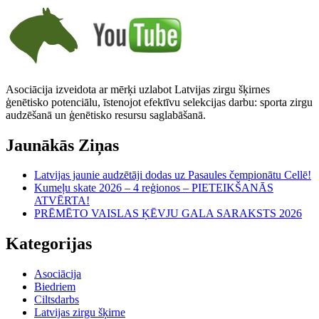
Asociācija izveidota ar mērķi uzlabot Latvijas zirgu šķirnes
ģenētisko potenciālu, īstenojot efektīvu selekcijas darbu: sporta zirgu
audzēšanā un ģenētisko resursu saglabāšanā.
Jaunākās Ziņas
Latvijas jaunie audzētāji dodas uz Pasaules čempionātu Cellē!
Kumeļu skate 2026 – 4 reģionos – PIETEIKŠANĀS
ATVĒRTA!
PRĒMĒTO VAISLAS ĶĒVJU GALA SARAKSTS 2026
Kategorijas
Asociācija
Biedriem
Ciltsdarbs
Latvijas zirgu šķirne