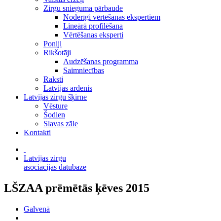
Zirgu snieguma pārbaude
Noderīgi vērtēšanas ekspertiem
Lineārā profilēšana
Vērtēšanas eksperti
Poniji
Rikšotāji
Audzēšanas programma
Saimniecības
Raksti
Latvijas ardenis
Latvijas zirgu šķirne
Vēsture
Šodien
Slavas zāle
Kontakti
Latvijas zirgu
asociācijas datubāze
LŠZAA prēmētās ķēves 2015
Galvenā