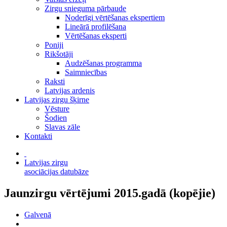
Zirgu snieguma pārbaude
Noderīgi vērtēšanas ekspertiem
Lineārā profilēšana
Vērtēšanas eksperti
Poniji
Rikšotāji
Audzēšanas programma
Saimniecības
Raksti
Latvijas ardenis
Latvijas zirgu šķirne
Vēsture
Šodien
Slavas zāle
Kontakti
Latvijas zirgu
asociācijas datubāze
Jaunzirgu vērtējumi 2015.gadā (kopējie)
Galvenā