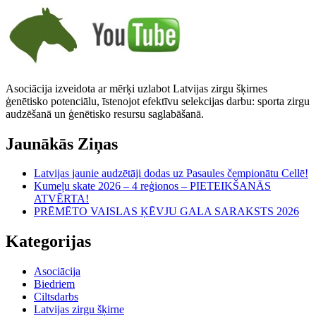
Asociācija izveidota ar mērķi uzlabot Latvijas zirgu šķirnes
ģenētisko potenciālu, īstenojot efektīvu selekcijas darbu: sporta zirgu
audzēšanā un ģenētisko resursu saglabāšanā.
Jaunākās Ziņas
Latvijas jaunie audzētāji dodas uz Pasaules čempionātu Cellē!
Kumeļu skate 2026 – 4 reģionos – PIETEIKŠANĀS
ATVĒRTA!
PRĒMĒTO VAISLAS ĶĒVJU GALA SARAKSTS 2026
Kategorijas
Asociācija
Biedriem
Ciltsdarbs
Latvijas zirgu šķirne