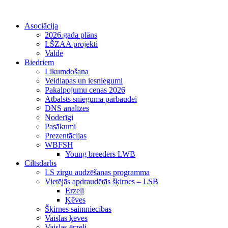
Asociācija
2026.gada plāns
LŠZAA projekti
Valde
Biedriem
Likumdošana
Veidlapas un iesniegumi
Pakalpojumu cenas 2026
Atbalsts snieguma pārbaudei
DNS analīzes
Noderīgi
Pasākumi
Prezentācijas
WBFSH
Young breeders LWB
Ciltsdarbs
LS zirgu audzēšanas programma
Vietējās apdraudētās šķirnes – LSB
Ērzeļi
Ķēves
Šķirnes saimniecības
Vaislas ķēves
Vaislas ērzeļi