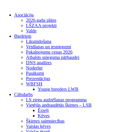
Asociācija
2026.gada plāns
LŠZAA projekti
Valde
Biedriem
Likumdošana
Veidlapas un iesniegumi
Pakalpojumu cenas 2026
Atbalsts snieguma pārbaudei
DNS analīzes
Noderīgi
Pasākumi
Prezentācijas
WBFSH
Young breeders LWB
Ciltsdarbs
LS zirgu audzēšanas programma
Vietējās apdraudētās šķirnes – LSB
Ērzeļi
Ķēves
Šķirnes saimniecības
Vaislas ķēves
Vaislas ērzeļi