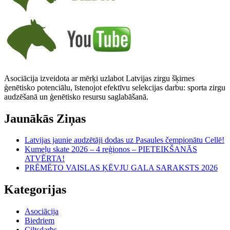
Asociācija izveidota ar mērķi uzlabot Latvijas zirgu šķirnes
ģenētisko potenciālu, īstenojot efektīvu selekcijas darbu: sporta zirgu
audzēšanā un ģenētisko resursu saglabāšanā.
Jaunākās Ziņas
Latvijas jaunie audzētāji dodas uz Pasaules čempionātu Cellē!
Kumeļu skate 2026 – 4 reģionos – PIETEIKŠANĀS
ATVĒRTA!
PRĒMĒTO VAISLAS ĶĒVJU GALA SARAKSTS 2026
Kategorijas
Asociācija
Biedriem
Ciltsdarbs