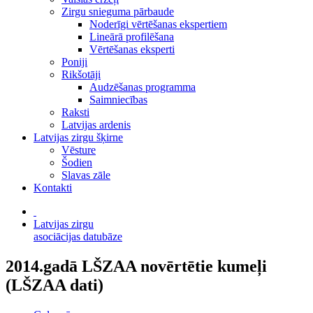
Zirgu snieguma pārbaude
Noderīgi vērtēšanas ekspertiem
Lineārā profilēšana
Vērtēšanas eksperti
Poniji
Rikšotāji
Audzēšanas programma
Saimniecības
Raksti
Latvijas ardenis
Latvijas zirgu šķirne
Vēsture
Šodien
Slavas zāle
Kontakti
Latvijas zirgu
asociācijas datubāze
2014.gadā LŠZAA novērtētie kumeļi
(LŠZAA dati)