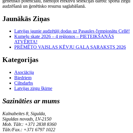
ģenētisko potenciālu, īstenojot efektīvu selekcijas darbu: sporta zirgu
audzēšanā un ģenētisko resursu saglabāšanā.
Jaunākās Ziņas
Latvijas jaunie audzētāji dodas uz Pasaules čempionātu Cellē!
Kumeļu skate 2026 – 4 reģionos – PIETEIKŠANĀS
ATVĒRTA!
PRĒMĒTO VAISLAS ĶĒVJU GALA SARAKSTS 2026
Kategorijas
Asociācija
Biedriem
Ciltsdarbs
Latvijas zirgu šķirne
Sazināties ar mums
Kalnabeites 8, Sigulda,
Siguldas novads, LV-2150
Mob. Tālr.: +371 2838 8360
Tālr./Fax.: +371 6797 1022