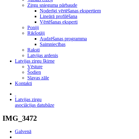
Zirgu snieguma pārbaude
Noderīgi vērtēšanas ekspertiem
Lineārā profilēšana
Vērtēšanas eksperti
Poniji
Rikšotāji
Audzēšanas programma
Saimniecības
Raksti
Latvijas ardenis
Latvijas zirgu šķirne
Vēsture
Šodien
Slavas zāle
Kontakti
Latvijas zirgu
asociācijas datubāze
IMG_3472
Galvenā