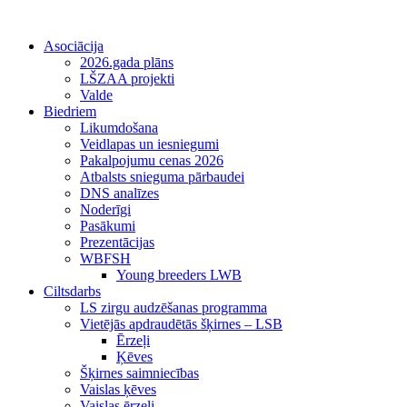
Asociācija
2026.gada plāns
LŠZAA projekti
Valde
Biedriem
Likumdošana
Veidlapas un iesniegumi
Pakalpojumu cenas 2026
Atbalsts snieguma pārbaudei
DNS analīzes
Noderīgi
Pasākumi
Prezentācijas
WBFSH
Young breeders LWB
Ciltsdarbs
LS zirgu audzēšanas programma
Vietējās apdraudētās šķirnes – LSB
Ērzeļi
Ķēves
Šķirnes saimniecības
Vaislas ķēves
Vaislas ērzeļi