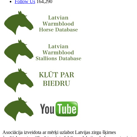
Follow Us
164,290
Asociācija izveidota ar mērķi uzlabot Latvijas zirgu šķirnes