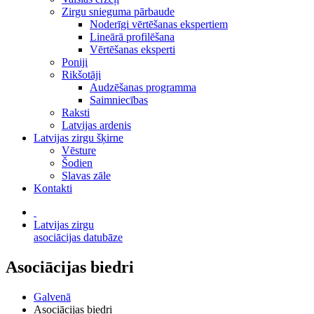
Zirgu snieguma pārbaude
Noderīgi vērtēšanas ekspertiem
Lineārā profilēšana
Vērtēšanas eksperti
Poniji
Rikšotāji
Audzēšanas programma
Saimniecības
Raksti
Latvijas ardenis
Latvijas zirgu šķirne
Vēsture
Šodien
Slavas zāle
Kontakti
Latvijas zirgu
asociācijas datubāze
Asociācijas biedri
Galvenā
Asociācijas biedri