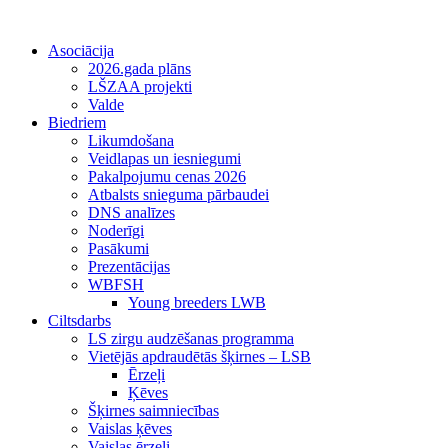
Asociācija
2026.gada plāns
LŠZAA projekti
Valde
Biedriem
Likumdošana
Veidlapas un iesniegumi
Pakalpojumu cenas 2026
Atbalsts snieguma pārbaudei
DNS analīzes
Noderīgi
Pasākumi
Prezentācijas
WBFSH
Young breeders LWB
Ciltsdarbs
LS zirgu audzēšanas programma
Vietējās apdraudētās šķirnes – LSB
Ērzeļi
Ķēves
Šķirnes saimniecības
Vaislas ķēves
Vaislas ērzeļi