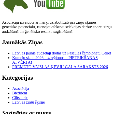
Asociācija izveidota ar mērķi uzlabot Latvijas zirgu šķirnes
ģenētisko potenciālu, īstenojot efektīvu selekcijas darbu: sporta zirgu
audzēšanā un ģenētisko resursu saglabāšanā.
Jaunākās Ziņas
Latvijas jaunie audzētāji dodas uz Pasaules čempionātu Cellē!
Kumeļu skate 2026 – 4 reģionos – PIETEIKŠANĀS
ATVĒRTA!
PRĒMĒTO VAISLAS ĶĒVJU GALA SARAKSTS 2026
Kategorijas
Asociācija
Biedriem
Ciltsdarbs
Latvijas zirgu šķirne
Sazināties ar mums