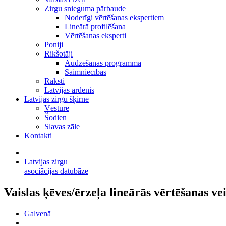
Zirgu snieguma pārbaude
Noderīgi vērtēšanas ekspertiem
Lineārā profilēšana
Vērtēšanas eksperti
Poniji
Rikšotāji
Audzēšanas programma
Saimniecības
Raksti
Latvijas ardenis
Latvijas zirgu šķirne
Vēsture
Šodien
Slavas zāle
Kontakti
Latvijas zirgu
asociācijas datubāze
Vaislas ķēves/ērzeļa lineārās vērtēšanas ve
Galvenā