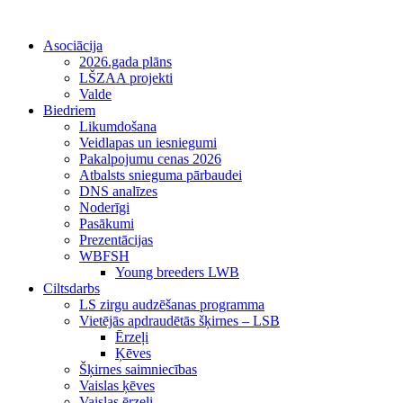
Asociācija
2026.gada plāns
LŠZAA projekti
Valde
Biedriem
Likumdošana
Veidlapas un iesniegumi
Pakalpojumu cenas 2026
Atbalsts snieguma pārbaudei
DNS analīzes
Noderīgi
Pasākumi
Prezentācijas
WBFSH
Young breeders LWB
Ciltsdarbs
LS zirgu audzēšanas programma
Vietējās apdraudētās šķirnes – LSB
Ērzeļi
Ķēves
Šķirnes saimniecības
Vaislas ķēves
Vaislas ērzeļi