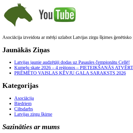
Asociācija izveidota ar mērķi uzlabot Latvijas zirgu šķirnes ģenētisko
Jaunākās Ziņas
Latvijas jaunie audzētāji dodas uz Pasaules čempionātu Cellē!
Kumeļu skate 2026 – 4 reģionos – PIETEIKŠANĀS ATVĒR
PRĒMĒTO VAISLAS ĶĒVJU GALA SARAKSTS 2026
Kategorijas
Asociācija
Biedriem
Ciltsdarbs
Latvijas zirgu šķirne
Sazināties ar mums