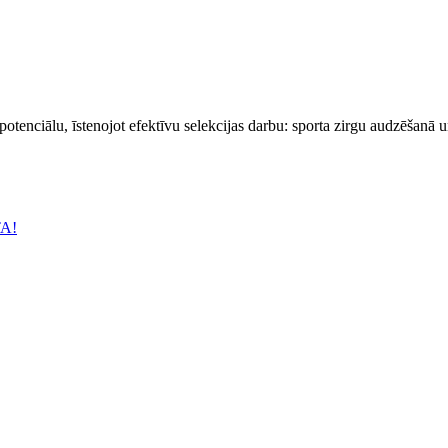
 potenciālu, īstenojot efektīvu selekcijas darbu: sporta zirgu audzēšanā 
TA!