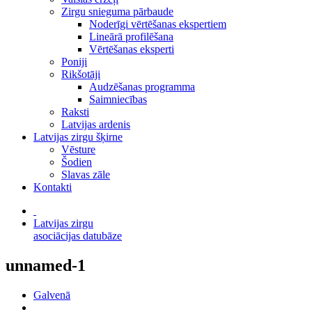
Zirgu snieguma pārbaude
Noderīgi vērtēšanas ekspertiem
Lineārā profilēšana
Vērtēšanas eksperti
Poniji
Rikšotāji
Audzēšanas programma
Saimniecības
Raksti
Latvijas ardenis
Latvijas zirgu šķirne
Vēsture
Šodien
Slavas zāle
Kontakti
Latvijas zirgu
asociācijas datubāze
unnamed-1
Galvenā