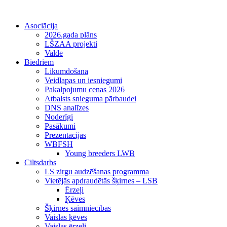
Asociācija
2026.gada plāns
LŠZAA projekti
Valde
Biedriem
Likumdošana
Veidlapas un iesniegumi
Pakalpojumu cenas 2026
Atbalsts snieguma pārbaudei
DNS analīzes
Noderīgi
Pasākumi
Prezentācijas
WBFSH
Young breeders LWB
Ciltsdarbs
LS zirgu audzēšanas programma
Vietējās apdraudētās šķirnes – LSB
Ērzeļi
Ķēves
Šķirnes saimniecības
Vaislas ķēves
Vaislas ērzeļi