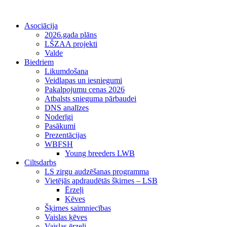
Asociācija
2026.gada plāns
LŠZAA projekti
Valde
Biedriem
Likumdošana
Veidlapas un iesniegumi
Pakalpojumu cenas 2026
Atbalsts snieguma pārbaudei
DNS analīzes
Noderīgi
Pasākumi
Prezentācijas
WBFSH
Young breeders LWB
Ciltsdarbs
LS zirgu audzēšanas programma
Vietējās apdraudētās šķirnes – LSB
Ērzeļi
Ķēves
Šķirnes saimniecības
Vaislas ķēves
Vaislas ērzeļi