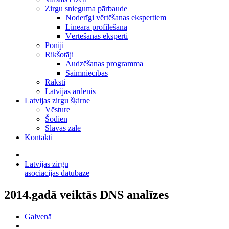
Zirgu snieguma pārbaude
Noderīgi vērtēšanas ekspertiem
Lineārā profilēšana
Vērtēšanas eksperti
Poniji
Rikšotāji
Audzēšanas programma
Saimniecības
Raksti
Latvijas ardenis
Latvijas zirgu šķirne
Vēsture
Šodien
Slavas zāle
Kontakti
Latvijas zirgu
asociācijas datubāze
2014.gadā veiktās DNS analīzes
Galvenā