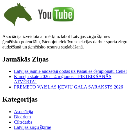
Asociācija izveidota ar mērķi uzlabot Latvijas zirgu šķirnes
ģenētisko potenciālu, īstenojot efektīvu selekcijas darbu: sporta zirgu
audzēšanā un ģenētisko resursu saglabāšanā.
Jaunākās Ziņas
Latvijas jaunie audzētāji dodas uz Pasaules čempionātu Cellē!
Kumeļu skate 2026 – 4 reģionos – PIETEIKŠANĀS
ATVĒRTA!
PRĒMĒTO VAISLAS ĶĒVJU GALA SARAKSTS 2026
Kategorijas
Asociācija
Biedriem
Ciltsdarbs
Latvijas zirgu šķirne