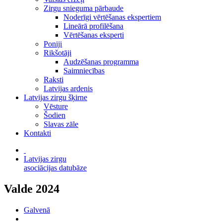
Zirgu snieguma pārbaude
Noderīgi vērtēšanas ekspertiem
Lineārā profilēšana
Vērtēšanas eksperti
Poniji
Rikšotāji
Audzēšanas programma
Saimniecības
Raksti
Latvijas ardenis
Latvijas zirgu šķirne
Vēsture
Šodien
Slavas zāle
Kontakti
Latvijas zirgu
asociācijas datubāze
Valde 2024
Galvenā