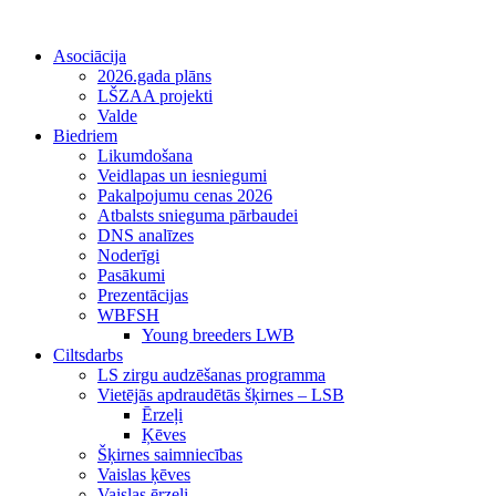
Asociācija
2026.gada plāns
LŠZAA projekti
Valde
Biedriem
Likumdošana
Veidlapas un iesniegumi
Pakalpojumu cenas 2026
Atbalsts snieguma pārbaudei
DNS analīzes
Noderīgi
Pasākumi
Prezentācijas
WBFSH
Young breeders LWB
Ciltsdarbs
LS zirgu audzēšanas programma
Vietējās apdraudētās šķirnes – LSB
Ērzeļi
Ķēves
Šķirnes saimniecības
Vaislas ķēves
Vaislas ērzeļi