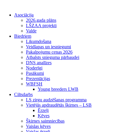
Asociācija
2026.gada plāns
LŠZAA projekti
Valde
Biedriem
Likumdošana
Veidlapas un iesniegumi
Pakalpojumu cenas 2026
Atbalsts snieguma pārbaudei
DNS analīzes
Noderīgi
Pasākumi
Prezentācijas
WBFSH
Young breeders LWB
Ciltsdarbs
LS zirgu audzēšanas programma
Vietējās apdraudētās šķirnes – LSB
Ērzeļi
Ķēves
Šķirnes saimniecības
Vaislas ķēves
Vaislas ērzeļi