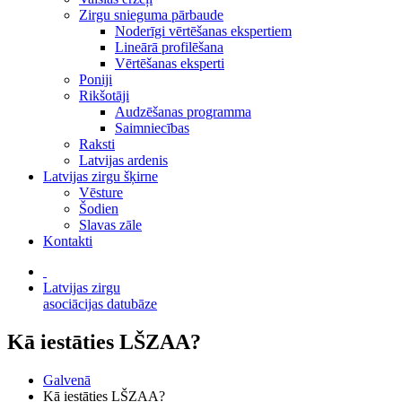
Zirgu snieguma pārbaude
Noderīgi vērtēšanas ekspertiem
Lineārā profilēšana
Vērtēšanas eksperti
Poniji
Rikšotāji
Audzēšanas programma
Saimniecības
Raksti
Latvijas ardenis
Latvijas zirgu šķirne
Vēsture
Šodien
Slavas zāle
Kontakti
Latvijas zirgu
asociācijas datubāze
Kā iestāties LŠZAA?
Galvenā
Kā iestāties LŠZAA?