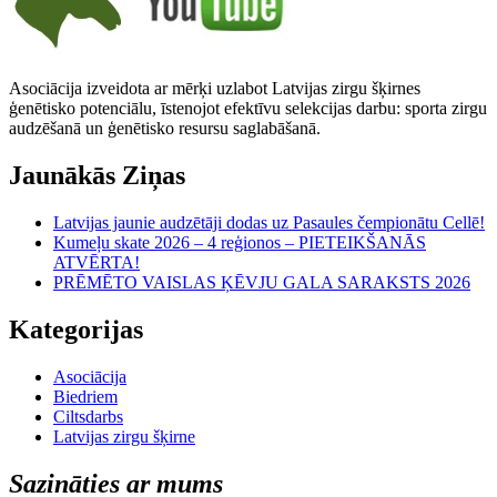
Asociācija izveidota ar mērķi uzlabot Latvijas zirgu šķirnes
ģenētisko potenciālu, īstenojot efektīvu selekcijas darbu: sporta zirgu
audzēšanā un ģenētisko resursu saglabāšanā.
Jaunākās Ziņas
Latvijas jaunie audzētāji dodas uz Pasaules čempionātu Cellē!
Kumeļu skate 2026 – 4 reģionos – PIETEIKŠANĀS
ATVĒRTA!
PRĒMĒTO VAISLAS ĶĒVJU GALA SARAKSTS 2026
Kategorijas
Asociācija
Biedriem
Ciltsdarbs
Latvijas zirgu šķirne
Sazināties ar mums